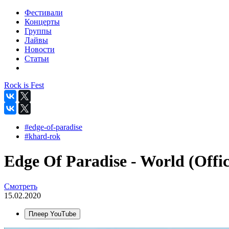
Фестивали
Концерты
Группы
Лайвы
Новости
Статьи
Rock is Fest
#edge-of-paradise
#khard-rok
Edge Of Paradise - World (Offic
Смотреть
15.02.2020
Плеер YouTube