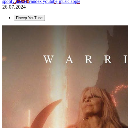
spotify
deezer
yandex
youtube-music
apple
26.07.2024
Плеер YouTube