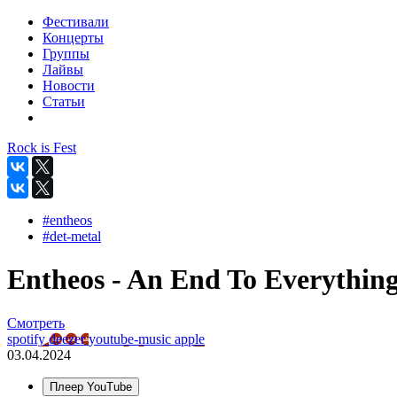
Фестивали
Концерты
Группы
Лайвы
Новости
Статьи
Rock is Fest
#entheos
#det-metal
Entheos - An End To Everything 
Смотреть
spotify
deezer
youtube-music
apple
03.04.2024
Плеер YouTube