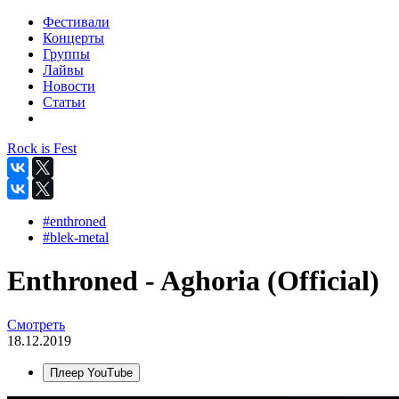
Фестивали
Концерты
Группы
Лайвы
Новости
Статьи
Rock is Fest
#enthroned
#blek-metal
Enthroned - Aghoria (Official)
Смотреть
18.12.2019
Плеер YouTube