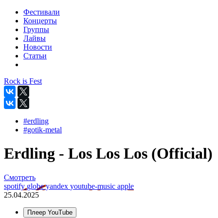
Фестивали
Концерты
Группы
Лайвы
Новости
Статьи
Rock is Fest
#erdling
#gotik-metal
Erdling - Los Los Los (Official)
Смотреть
spotify
globe
yandex
youtube-music
apple
25.04.2025
Плеер YouTube