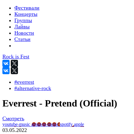
Фестивали
Концерты
Группы
Лайвы
Новости
Статьи
Rock is Fest
#everrest
#alternative-rock
Everrest - Pretend (Official)
Смотреть
youtube-music
amazon-music
spotify
apple
03.05.2022