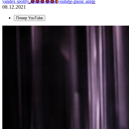
yandex
spotify
amazon-music
youtube-music
apple
08.12.2021
Плеер YouTube