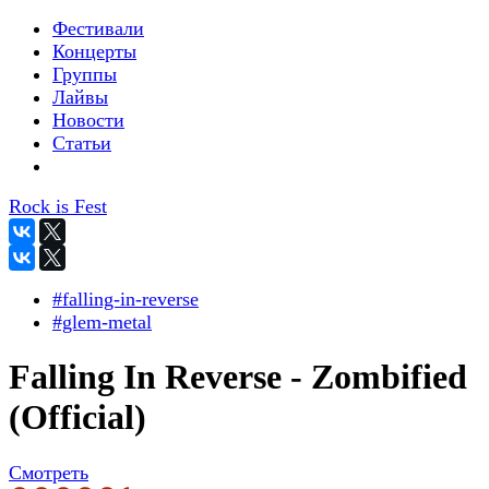
Фестивали
Концерты
Группы
Лайвы
Новости
Статьи
Rock is Fest
#falling-in-reverse
#glem-metal
Falling In Reverse - Zombified
(Official)
Смотреть