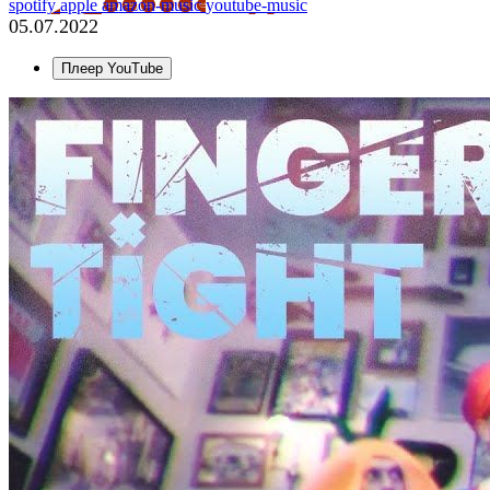
spotify
apple
amazon-music
youtube-music
05.07.2022
Плеер YouTube