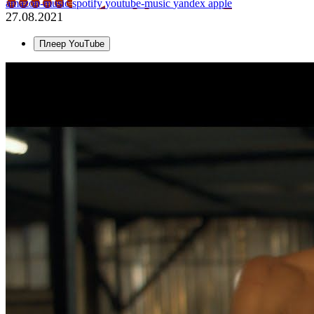
amazon-music
spotify
youtube-music
yandex
apple
27.08.2021
Плеер YouTube