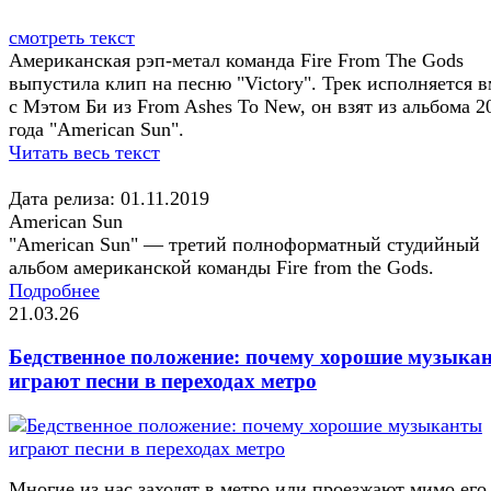
смотреть текст
Американская рэп-метал команда Fire From The Gods
выпустила клип на песню "Victory". Трек исполняется в
с Мэтом Би из From Ashes To New, он взят из альбома 2
года "American Sun".
Читать весь текст
Дата релиза: 01.11.2019
American Sun
"American Sun" — третий полноформатный студийный
альбом американской команды Fire from the Gods.
Подробнее
21.03.26
Бедственное положение: почему хорошие музыка
играют песни в переходах метро
Многие из нас заходят в метро или проезжают мимо его