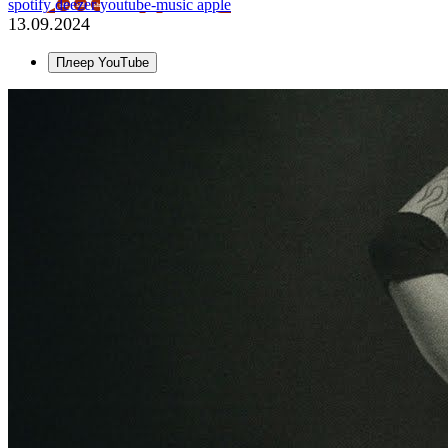
spotify
deezer
youtube-music
apple
13.09.2024
Плеер YouTube