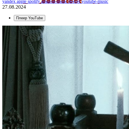
yandex
apple
spotify
amazon-music
deezer
youtube-music
27.08.2024
Плеер YouTube