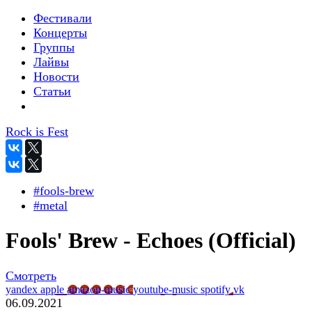
Фестивали
Концерты
Группы
Лайвы
Новости
Статьи
Rock is Fest
#fools-brew
#metal
Fools' Brew - Echoes (Official)
Смотреть
yandex
apple
amazon-music
youtube-music
spotify
vk
06.09.2021