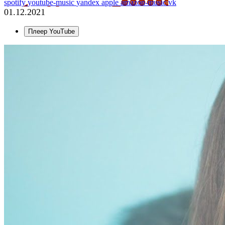
spotify
youtube-music
yandex
apple
amazon-music
vk
01.12.2021
Плеер YouTube