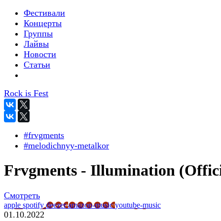
Фестивали
Концерты
Группы
Лайвы
Новости
Статьи
Rock is Fest
#frvgments
#melodichnyy-metalkor
Frvgments - Illumination (Offici
Смотреть
apple
spotify
deezer
amazon-music
youtube-music
01.10.2022