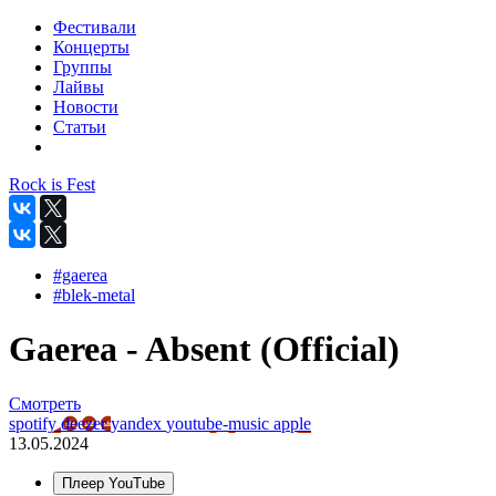
Фестивали
Концерты
Группы
Лайвы
Новости
Статьи
Rock is Fest
#gaerea
#blek-metal
Gaerea - Absent (Official)
Смотреть
spotify
deezer
yandex
youtube-music
apple
13.05.2024
Плеер YouTube