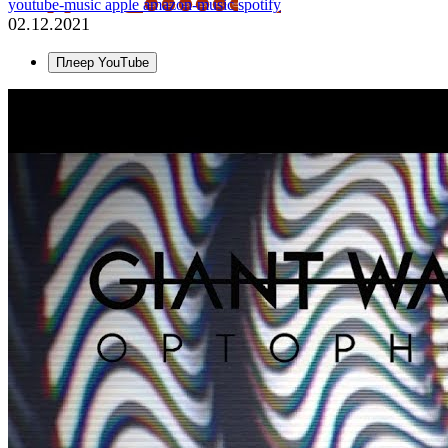
youtube-music
apple
amazon-music
spotify
02.12.2021
Плеер YouTube