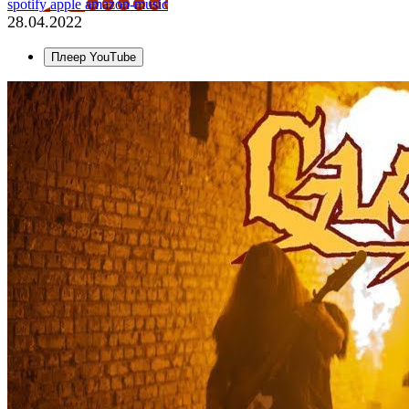
spotify
apple
amazon-music
28.04.2022
Плеер YouTube