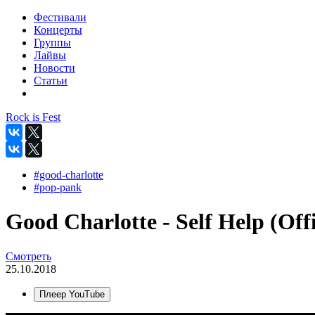
Фестивали
Концерты
Группы
Лайвы
Новости
Статьи
Rock is Fest
#good-charlotte
#pop-pank
Good Charlotte - Self Help (Offi
Смотреть
25.10.2018
Плеер YouTube