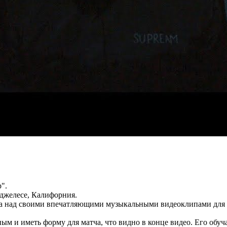
".
нджелесе, Калифорния.
ла над своими впечатляющими музыкальными видеоклипами для с
ным и иметь форму для матча, что видно в конце видео. Его об