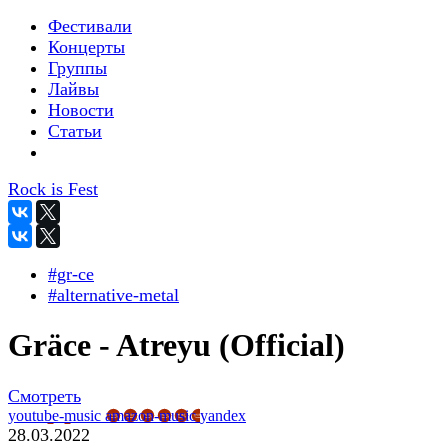
Фестивали
Концерты
Группы
Лайвы
Новости
Статьи
Rock is Fest
#gr-ce
#alternative-metal
Gräce - Atreyu (Official)
Смотреть
youtube-music
amazon-music
yandex
28.03.2022