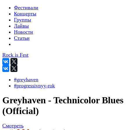
Фестивали
Концерты
Группы
Лайвы
Новости
Статьи
Rock is Fest
#greyhaven
#progressivnyy-rok
Greyhaven - Technicolor Blues
(Official)
Смотреть