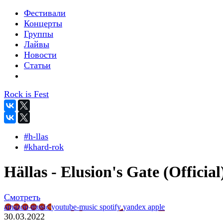
Фестивали
Концерты
Группы
Лайвы
Новости
Статьи
Rock is Fest
#h-llas
#khard-rok
Hällas - Elusion's Gate (Official
Смотреть
amazon-music
youtube-music
spotify
yandex
apple
30.03.2022