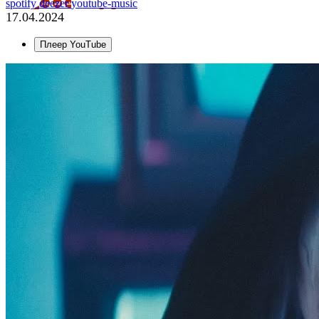
spotify
deezer
youtube-music
17.04.2024
Плеер YouTube