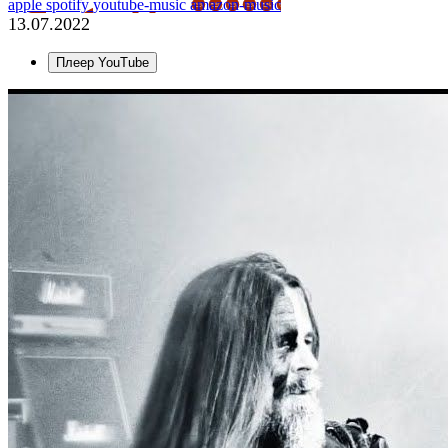
apple
spotify
youtube-music
amazon-music
13.07.2022
Плеер YouTube