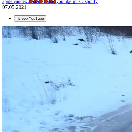
apple
yandex
amazon-music
youtube-music
spotify
07.05.2021
Плеер YouTube