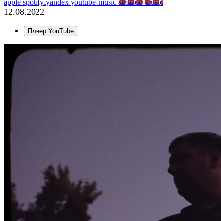
apple
spotify
yandex
youtube-music
amazon-music
12.08.2022
Плеер YouTube