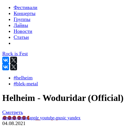
Фестивали
Концерты
Группы
Лайвы
Новости
Статьи
Rock is Fest
#helheim
#blek-metal
Helheim - Woduridar (Official)
Смотреть
amazon-music
apple
youtube-music
yandex
04.08.2021