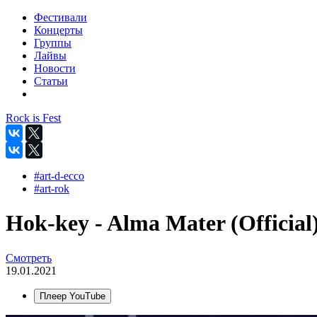
Фестивали
Концерты
Группы
Лайвы
Новости
Статьи
Rock is Fest
#art-d-ecco
#art-rok
Hok-key - Alma Mater (Official
Смотреть
19.01.2021
Плеер YouTube