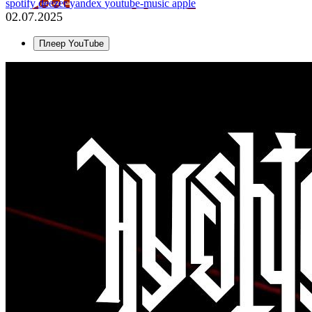
spotify
deezer
yandex
youtube-music
apple
02.07.2025
Плеер YouTube