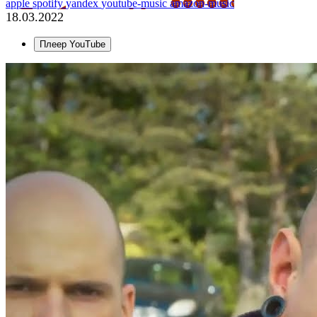
apple
spotify
yandex
youtube-music
amazon-music
18.03.2022
Плеер YouTube