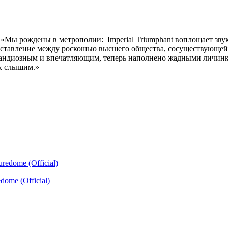
«Мы рождены в метрополии: Imperial Triumphant воплощает звук
поставление между роскошью высшего общества, сосуществующей
 грандиозным и впечатляющим, теперь наполнено жадными личин
их слышим.»
dome (Official)