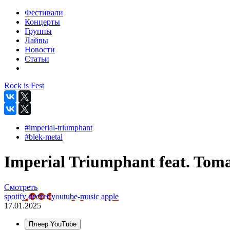
Фестивали
Концерты
Группы
Лайвы
Новости
Статьи
Rock is Fest
#imperial-triumphant
#blek-metal
Imperial Triumphant feat. Toma
Смотреть
spotify
deezer
youtube-music
apple
17.01.2025
Плеер YouTube