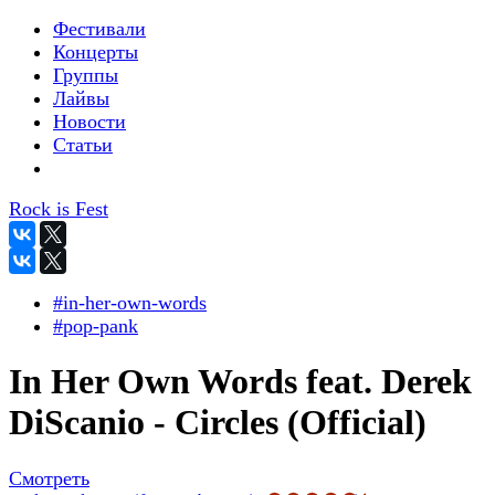
Фестивали
Концерты
Группы
Лайвы
Новости
Статьи
Rock is Fest
#in-her-own-words
#pop-pank
In Her Own Words feat. Derek
DiScanio - Circles (Official)
Смотреть