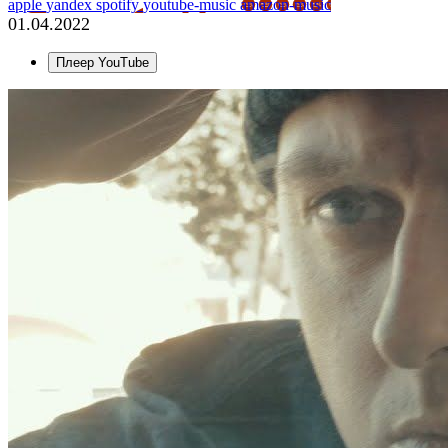
apple
yandex
spotify
youtube-music
amazon-music
01.04.2022
Плеер YouTube