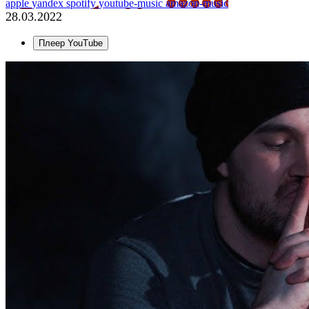
apple
yandex
spotify
youtube-music
amazon-music
28.03.2022
Плеер YouTube