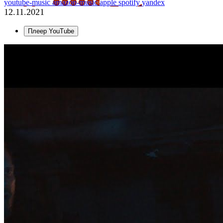
youtube-music
amazon-music
apple
spotify
yandex
12.11.2021
Плеер YouTube