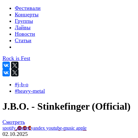
Фестивали
Концерты
Группы
Лайвы
Новости
Статьи
Rock is Fest
#j-b-o
#heavy-metal
J.B.O. - Stinkefinger (Official)
Смотреть
spotify
deezer
yandex
youtube-music
apple
02.10.2025