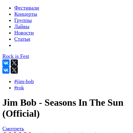
Фестивали
Концерты
Группы
Лайвы
Новости
Статьи
Rock is Fest
#jim-bob
#rok
Jim Bob - Seasons In The Sun
(Official)
Смотреть