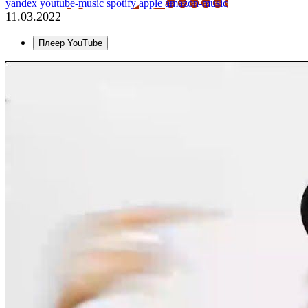
yandex
youtube-music
spotify
apple
amazon-music
11.03.2022
Плеер YouTube