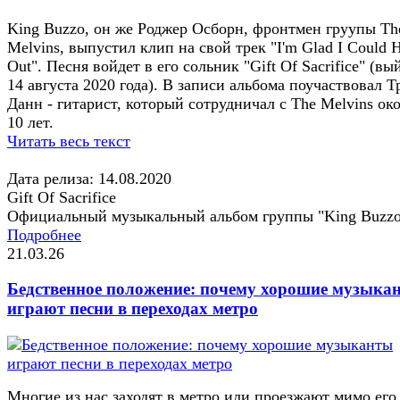
King Buzzo, он же Роджер Осборн, фронтмен груупы Th
Melvins, выпустил клип на свой трек "I'm Glad I Could 
Out". Песня войдет в его сольник "Gift Of Sacrifice" (вы
14 августа 2020 года). В записи альбома поучаствовал Т
Данн - гитарист, который сотрудничал с The Melvins ок
10 лет.
Читать весь текст
Дата релиза: 14.08.2020
Gift Of Sacrifice
Официальный музыкальный альбом группы "King Buzz
Подробнее
21.03.26
Бедственное положение: почему хорошие музыка
играют песни в переходах метро
Многие из нас заходят в метро или проезжают мимо его