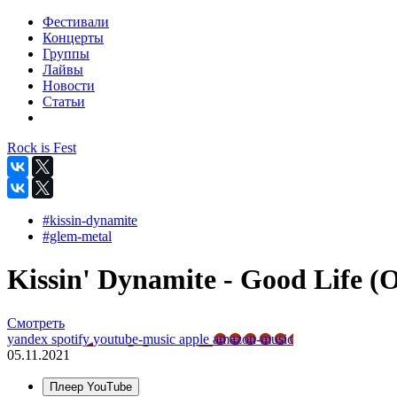
Фестивали
Концерты
Группы
Лайвы
Новости
Статьи
Rock is Fest
#kissin-dynamite
#glem-metal
Kissin' Dynamite - Good Life (Of
Смотреть
yandex
spotify
youtube-music
apple
amazon-music
05.11.2021
Плеер YouTube