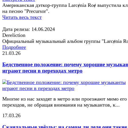
Американская дэткор-группа Larcɇnia Roɇ выпустила к
на песню "Precursor".
Читать весь текст
Дата релиза: 14.06.2024
Dereliction
Официальный музыкальный альбом группы "Larcɇnia R
Подробнее
21.03.26
Бедственное положение: почему хорошие музыка
играют песни в переходах метро
Многие из нас заходят в метро или проезжают мимо его
переходов, не обращая внимания на музыкантов, к...
17.03.26
Скандальные звёзды: на самом ли деле они такие