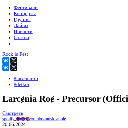
Фестивали
Концерты
Группы
Лайвы
Новости
Статьи
Rock is Fest
#larc-nia-ro
#detkor
Larcɇnia Roɇ - Precursor (Offici
Смотреть
spotify
deezer
youtube-music
apple
20.06.2024