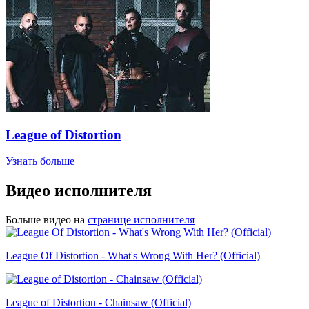
League of Distortion
Узнать больше
Видео исполнителя
Больше видео на
странице исполнителя
League Of Distortion - What's Wrong With Her? (Official)
League of Distortion - Chainsaw (Official)