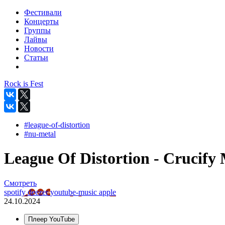
Фестивали
Концерты
Группы
Лайвы
Новости
Статьи
Rock is Fest
#league-of-distortion
#nu-metal
League Of Distortion - Crucify 
Смотреть
spotify
deezer
youtube-music
apple
24.10.2024
Плеер YouTube