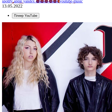
spotify
apple
yandex
amazon-music
youtube-music
13.05.2022
Плеер YouTube