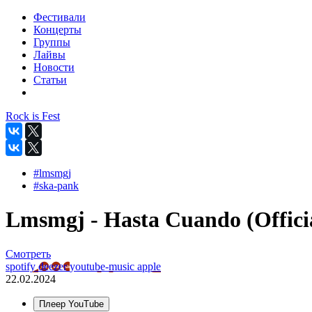
Фестивали
Концерты
Группы
Лайвы
Новости
Статьи
Rock is Fest
#lmsmgj
#ska-pank
Lmsmgj - Hasta Cuando (Offici
Смотреть
spotify
deezer
youtube-music
apple
22.02.2024
Плеер YouTube