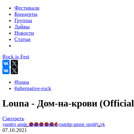
Фестивали
Концерты
Группы
Лайвы
Новости
Статьи
Rock is Fest
#louna
#alternative-rock
Louna - Дом-на-крови (Official
Смотреть
yandex
apple
amazon-music
youtube-music
spotify
vk
07.10.2021