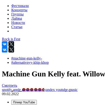
Фестивали
Концерты
Группы
Лайвы
Новости
Статьи
Rock is Fest
#machine-gun-kelly-
#alternativnyy-khip-khop
Machine Gun Kelly feat. Willow 
Смотреть
spotify
apple
amazon-music
yandex
youtube-music
09.02.2022
Плеер YouTube