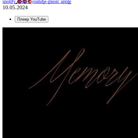
spotify
deezer
youtube-music
apple
10.05.2024
Плеер YouTube