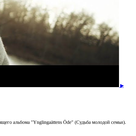
▶
ящего альбома "Ynglingaättens Öde" (Судьба молодой семьи).