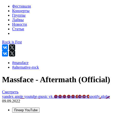
Фестивали
Концерты
Группы
Лайвы
Новости
Статьи
Rock is Fest
#massface
#alternative-rock
Massface - Aftermath (Official)
Смотреть
yandex
apple
youtube-music
vk
amazon-music
deezer
spotify
globe
09.09.2022
Плеер YouTube