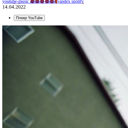
youtube-music
amazon-music
yandex
spotify
14.04.2022
Плеер YouTube