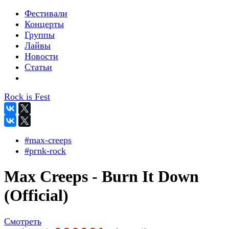
Фестивали
Концерты
Группы
Лайвы
Новости
Статьи
Rock is Fest
#max-creeps
#pгnk-roсk
Max Creeps - Burn It Down
(Official)
Смотреть