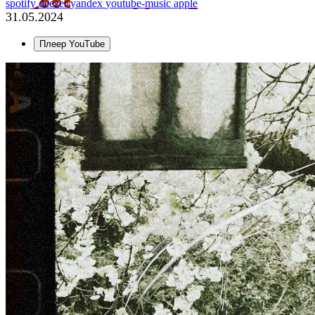
spotify
deezer
yandex
youtube-music
apple
31.05.2024
Плеер YouTube